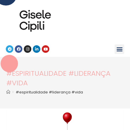
#ESPIRITUALIDADE #LIDERANÇA
#VIDA
>
#espiritualidade #liderança #vida