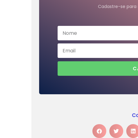
Cadastre-se para 
C
Co