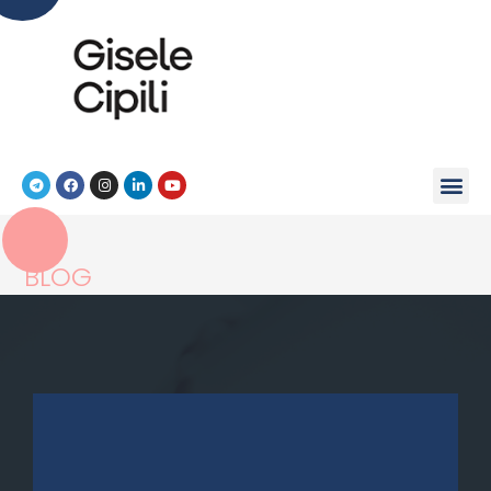
BLOG
>
Vida
>
Encerrando Ciclos