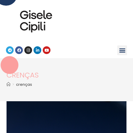
CRENÇAS
>
crenças