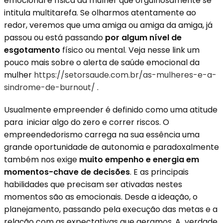
emocional e física da mulher que orgulhosamente se
intitula multitarefa. Se olharmos atentamente ao
redor, veremos que uma amiga ou amiga da amiga, já
passou ou está passando
por algum nível de
esgotamento
físico ou mental. Veja nesse link um
pouco mais sobre o alerta de saúde emocional da
mulher
https://setorsaude.com.br/as-mulheres-e-a-
sindrome-de-burnout/
.
Usualmente empreender é definido como uma atitude
para iniciar algo do zero e correr riscos. O
empreendedorismo carrega na sua essência uma
grande oportunidade de autonomia e paradoxalmente
também nos exige
muito empenho e energia em
momentos-chave de decisões
. E as principais
habilidades que precisam ser ativadas nestes
momentos são as emocionais. Desde a ideação, o
planejamento, passando pela execução das metas e a
relação com as expectativas que geramos. A verdade