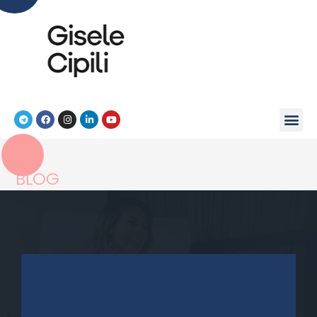
BLOG
>
Sem categoria
>
Empreender com alma